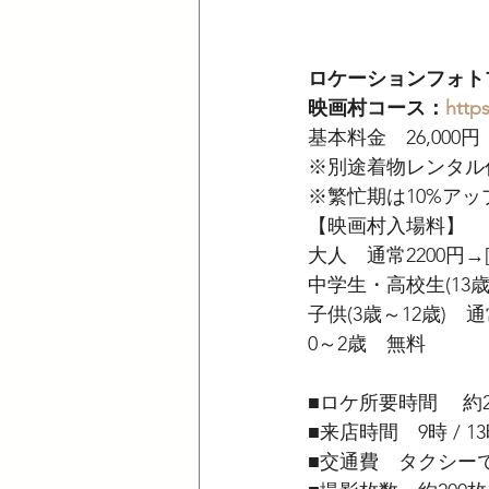
ロケーションフォト
映画村コース：
http
基本料金　26,000円
※別途着物レンタル
​※繁忙期は10%ア
【映画村入場料】
大人　通常2200円→
中学生・高校生(13歳～
子供(3歳～12歳)　通
0～2歳　無料
■ロケ所要時間　 約
■来店時間　9時 / 1
■交通費　タクシーで