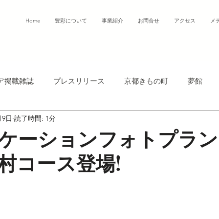
Home
豊彩について
事業紹介
お問合せ
アクセス
メ
ア掲載雑誌
プレスリリース
京都きもの町
夢館
月9日
読了時間: 1分
ケーションフォトプラン
村コース登場!