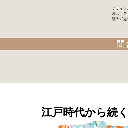
デザイン
場合、デ
額をご返
問
江戸時代から続