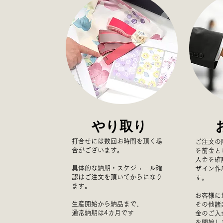
やり取り
打合せには数回お時間を頂く場
ご注文の
合がございます。
を前金と
入金を確
具体的な納期・スケジュール確
ザイン作
認はご注文を頂いてからになり
す。
ます。
お客様に
生産開始から納品まで、
その他諸
通常納期は4カ月です
金のご入
を開始し