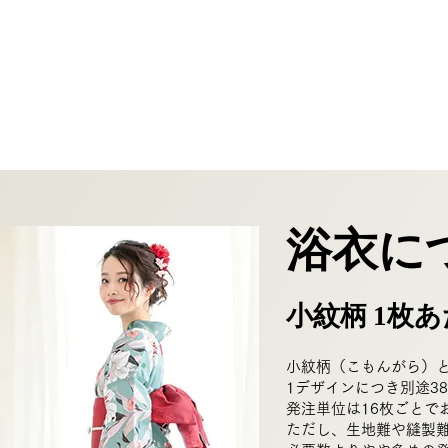
浴衣に
小紋柄
枚あ
1
小紋柄（こもんがら）
1デザインにつき別途38
発注単位は16枚ごとで
ただし、生地難や縫製