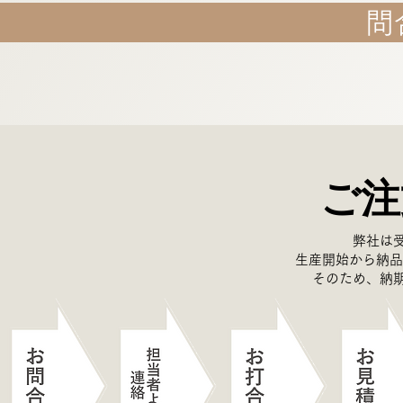
問
ご注
弊社は
生産開始から納品
そのため、納