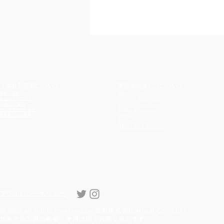
【本社】豊彩について
​​夢館各総合TOPについて
豊彩ＴＯＰ
着物レンタル
きものクリニック
フォーマル着物レンタル
浴衣OEM
事業
結婚式着物レンタル
データ入力代行事業
訪問着・留袖レンタル
画像加工代行事業
振袖販売
夢館フォトスタジオ
【着付・美容】夢館Beauty
プライバシーポリシー
© 2002 all rights reserved by 豊彩株式会社(Hosai Co., Ltd.)
無断での写真の転載・使用は固くお断り致します。