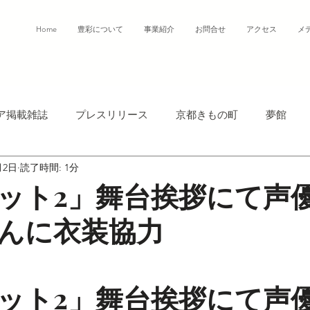
Home
豊彩について
事業紹介
お問合せ
アクセス
メ
ア掲載雑誌
プレスリリース
京都きもの町
夢館
月2日
読了時間: 1分
ット2」舞台挨拶にて声
んに衣装協力
ット2」舞台挨拶にて声