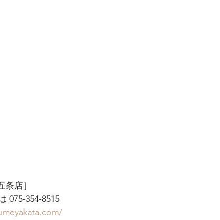
 五条店］
5-354-8515
yumeyakata.com/