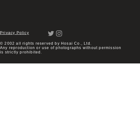
Privacy Policy
© 2002 all rights reserved by Hosai Co., Ltd.
Any reproduction or use of photographs without permission
is strictly prohibited.