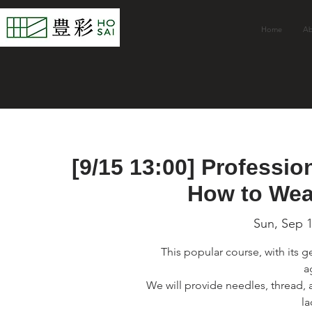
Home
Ab
[9/15 13:00] Professi
How to Wear
Sun, Sep 
This popular course, with its g
a
We will provide needles, thread, a
la