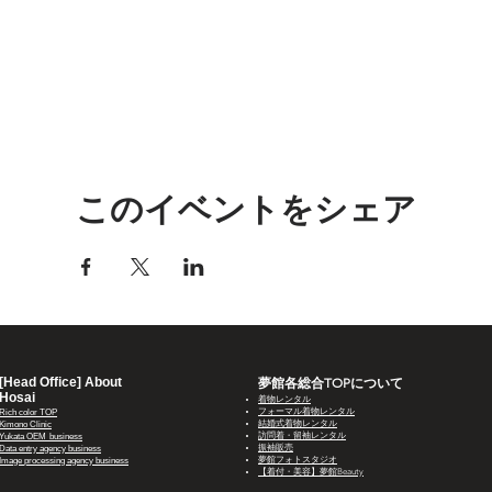
このイベントをシェア
[Head Office] About
​​夢館各総合TOPについて
Hosai
着物レンタル
フォーマル着物レンタル
Rich color TOP
結婚式着物レンタル
Kimono Clinic
訪問着・留袖レンタル
Yukata OEM
business
振袖販売
Data entry agency business
夢館フォトスタジオ
Image processing agency business
【着付・美容】夢館Beauty