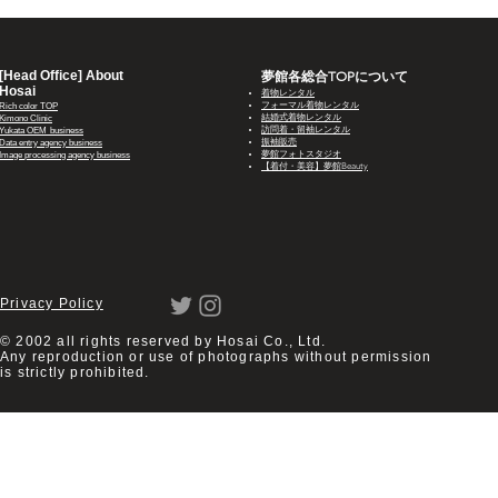
[Head Office] About
​​夢館各総合TOPについて
Hosai
着物レンタル
フォーマル着物レンタル
Rich color TOP
結婚式着物レンタル
Kimono Clinic
訪問着・留袖レンタル
Yukata OEM
business
振袖販売
Data entry agency business
夢館フォトスタジオ
Image processing agency business
【着付・美容】夢館Beauty
Privacy Policy
© 2002 all rights reserved by Hosai Co., Ltd.
Any reproduction or use of photographs without permission
is strictly prohibited.