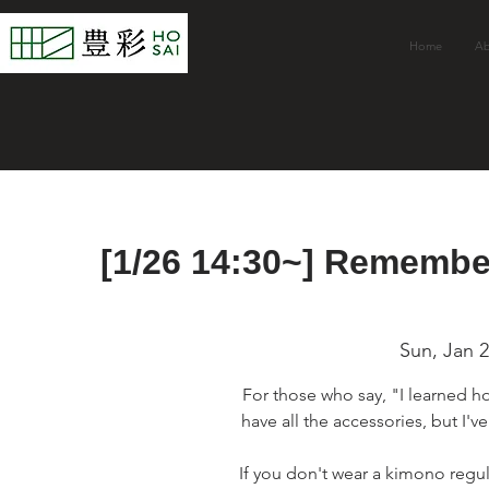
Home
Ab
[1/26 14:30~] Remembe
Sun, Jan 
For those who say, "I learned h
have all the accessories, but I've
If you don't wear a kimono regula