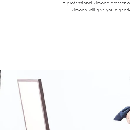
A professional kimono dresser w
Applicat
Se